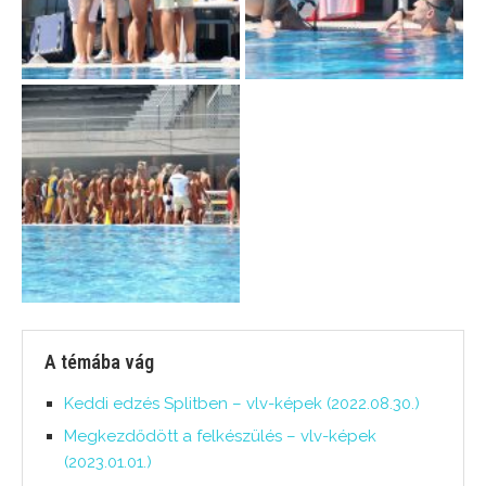
A témába vág
Keddi edzés Splitben – vlv-képek (2022.08.30.)
Megkezdődött a felkészülés – vlv-képek
(2023.01.01.)