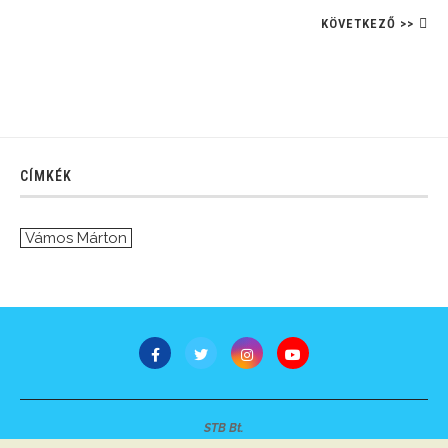
KÖVETKEZŐ >>
CÍMKÉK
Vámos Márton
STB Bt.
Minden jog fenntartva © 2007-2022