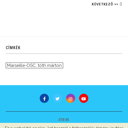
KÖVETKEZŐ >>
CÍMKÉK
Marseille-OSC
,
tóth márton
STB Bt.
Minden jog fenntartva © 2007-2022