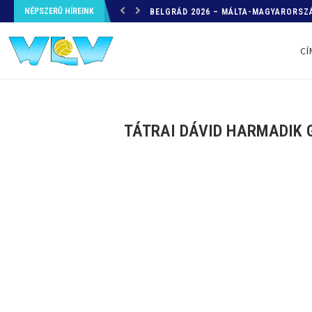
NÉPSZERŰ HÍREINK
HELYZETKÉP AZ EB-RŐL – A TOVÁBBI
CÍ
TÁTRAI DÁVID HARMADIK 