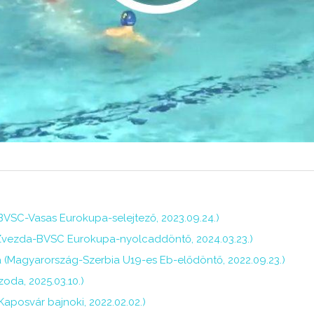
(BVSC-Vasas Eurokupa-selejtező, 2023.09.24.)
 Zvezda-BVSC Eurokupa-nyolcaddöntő, 2024.03.23.)
ja (Magyarország-Szerbia U19-es Eb-elődöntő, 2022.09.23.)
zoda, 2025.03.10.)
Kaposvár bajnoki, 2022.02.02.)