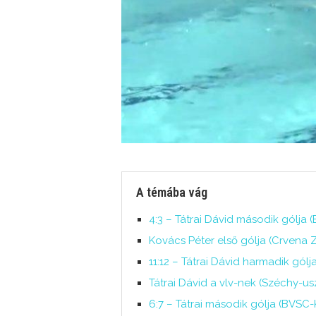
A témába vág
4:3 – Tátrai Dávid második gólja 
Kovács Péter első gólja (Crvena
11:12 – Tátrai Dávid harmadik gól
Tátrai Dávid a vlv-nek (Széchy-us
6:7 – Tátrai második gólja (BVSC-