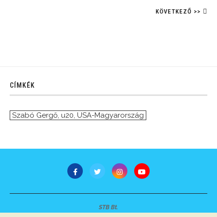
KÖVETKEZŐ >>
CÍMKÉK
Szabó Gergő
,
u20
,
USA-Magyarország
STB Bt.
Minden jog fenntartva © 2007-2022