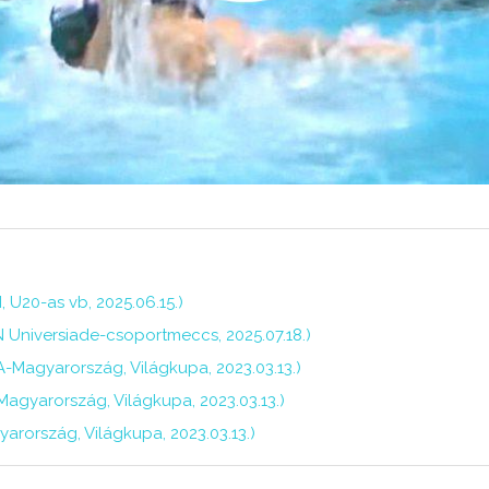
U20-as vb, 2025.06.15.)
 Universiade-csoportmeccs, 2025.07.18.)
A-Magyarország, Világkupa, 2023.03.13.)
-Magyarország, Világkupa, 2023.03.13.)
arország, Világkupa, 2023.03.13.)