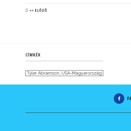
<< ELŐZŐ
CÍMKÉK
Tyler Abramson
,
USA-Magyarország
F