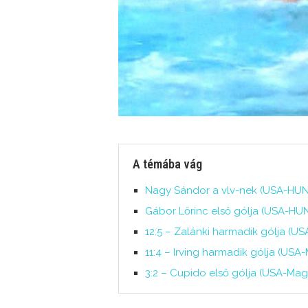
A témába vág
Nagy Sándor a vlv-nek (USA-HUN, 
Gábor Lőrinc első gólja (USA-HUN
12:5 – Zalánki harmadik gólja (US
11:4 – Irving harmadik gólja (USA
3:2 – Cupido első gólja (USA-Magy