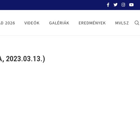
MÁLTA-MAGYARORSZÁG – ÉLŐ KÖZVET
D 2026
VIDEÓK
GALÉRIÁK
EREDMÉNYEK
MVLSZ
 2023.03.13.)