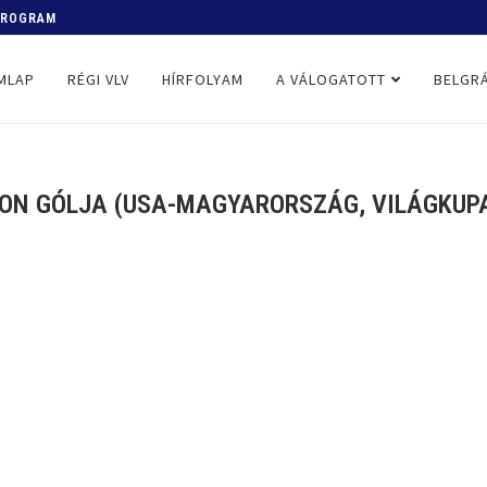
 PROGRAM
MLAP
RÉGI VLV
HÍRFOLYAM
A VÁLOGATOTT
BELGRÁ
ON GÓLJA (USA-MAGYARORSZÁG, VILÁGKUPA,