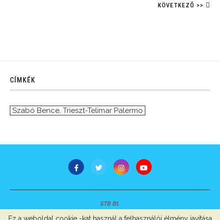
KÖVETKEZŐ >>
CÍMKÉK
Szabó Bence
,
Trieszt-Telimar Palermo
STB Bt.
Minden jog fenntartva © 2007-2022
Ez a weboldal cookie -kat használ a felhasználói élmény javítása