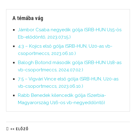
A témába vág
Jámbor Csaba negyedik gólja (SRB-HUN U15-ös
Eb-elődöntő, 2023.07.15.)
4:3 – Kojics első gólja (SRB-HUN, U20-as vb-
csoportmeccs, 2023.06.10.)
Balogh Botond második gólja (SRB-HUN U18-as
vb-csoportmeccs, 2024.07.02.)
7:5 – Vigvári Vince első gólja (SRB-HUN, U20-as
vb-csoportmeccs, 2023.06.10.)
Rabb Benedek kilencedik gólja (Szerbia-
Magyarország U16-os vb-negyeddöntő)
<< ELŐZŐ