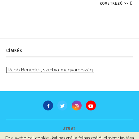
KÖVETKEZŐ >>
CÍMKÉK
Rabb Benedek
,
szerbia-magyarország
STB Bt.
Minden jog fenntartva © 2007-2022
Ez a weboldal cookie -kat használ a felhasználói élmény javítása