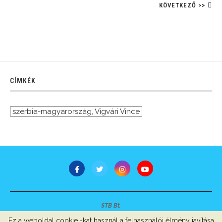
KÖVETKEZŐ >>
CÍMKÉK
szerbia-magyarország
,
Vigvári Vince
STB Bt.
Minden jog fenntartva © 2007-2022
Ez a weboldal cookie -kat használ a felhasználói élmény javítása