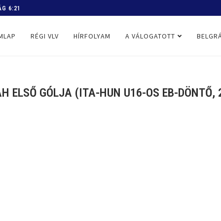
 PROGRAM
MLAP
RÉGI VLV
HÍRFOLYAM
A VÁLOGATOTT
BELGRÁ
H ELSŐ GÓLJA (ITA-HUN U16-OS EB-DÖNTŐ, 2