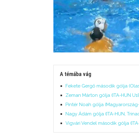
A témába vág
Fekete Gergő második gólja (Ola
Zeman Márton gólja (ITA-HUN U18
Pintér Noah gólja (Magyarország
Nagy Ádám gólja (ITA-HUN, Trinac
Vigvári Vendel második gólja (ITA