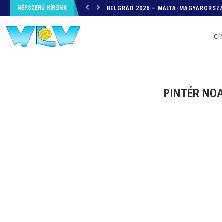
NÉPSZERŰ HÍREINK
HELYZETKÉP AZ EB-RŐL – A TOVÁBBI
CÍ
PINTÉR NOA