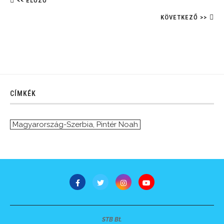
<< ELŐZŐ
KÖVETKEZŐ >>
CÍMKÉK
Magyarország-Szerbia
,
Pintér Noah
STB Bt.