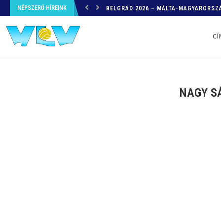
NÉPSZERŰ HÍREINK
HELYZETKÉP AZ EB-RŐL – A TOVÁBBI
CÍ
NAGY SÁ