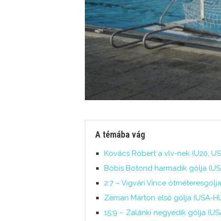
A témába vág
Kovács Róbert a vlv-nek (U20, US
Bóbis Botond harmadik gólja (US
2:7 – Vigvári Vince ötméteresgól
Zeman Márton első gólja (USA-HUN
15:9 – Zalánki negyedik gólja (US