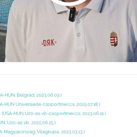
A-HUN, Belgrád, 2023.06.03.)
A-HUN Universiade-csoportmeccs, 2025.07.18.)
ja (USA-HUN U20-as vb-csoportmeccs, 2023.06.11.)
, U20-as vb, 2025.06.15.)
A-Magyarország, Világkupa, 2023.03.13.)