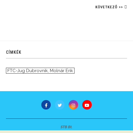
KÖVETKEZŐ >>
CÍMKÉK
FTC-Jug Dubrovnik
,
Molnár Erik
STB Bt.
Minden jog fenntartva © 2007-2022