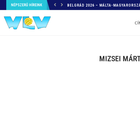
NÉPSZERŰ HÍREINK
HELYZETKÉP AZ EB-RŐL – A TOVÁBBI
CÍ
MIZSEI MÁRT