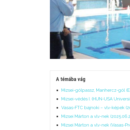
A témába vág
Mizsei-gólpassz, Manhercz-gól (ES
Mizsei-védés I. (HUN-USA Univers
Vasas-FTC bajnoki – vlv-képek (20
Mizsei Márton a vlv-nek (2025.06.2
Mizsei Márton a vlv-nek (Vasas-