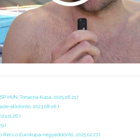
P-HUN, Trinacria Kupa, 2025.06.21.)
iade-elődöntő, 2023.08.06.)
23.11.26.)
9.)
Pro Recco Eurokupa-negyeddöntő, 2025.02.27.)