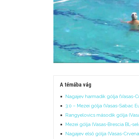
A témába vág
Nagajev harmadik gólja (Vasas-C
3:0 – Mezei gólja (Vasas-Sabac E
Rangyelovics második gólja (Vas
Mezei gólja (Vasas-Brescia BL-sele
Nagajev első gólja (Vasas-Crven