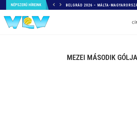
NÉPSZERŰ HÍREINK
HELYZETKÉP AZ EB-RŐL – A TOVÁBBI
CÍ
MEZEI MÁSODIK GÓLJA