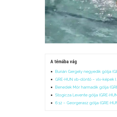
A témába vág
Burián Gergely negyedik gólja (GR
GRE-HUN vb-döntő – vlv-képek I. 
Benedek Mór harmadik gólja (GRE
Stogicza Levente gólja (GRE-HUN
6:12 – Georgerasz gólja (GRE-HU