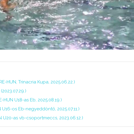
E-HUN, Trinacria Kupa, 2025.06.22.)
(2023.07.29.)
-HUN U18-as Eb, 2025.08.19.)
 U16-os Eb-negyeddöntő, 2025.07.11.)
N U20-as vb-csoportmeccs, 2023.06.12.)