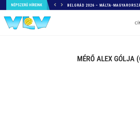
NÉPSZERŰ HÍREINK
HELYZETKÉP AZ EB-RŐL – A TOVÁBBI
CÍ
MÉRŐ ALEX GÓLJA 