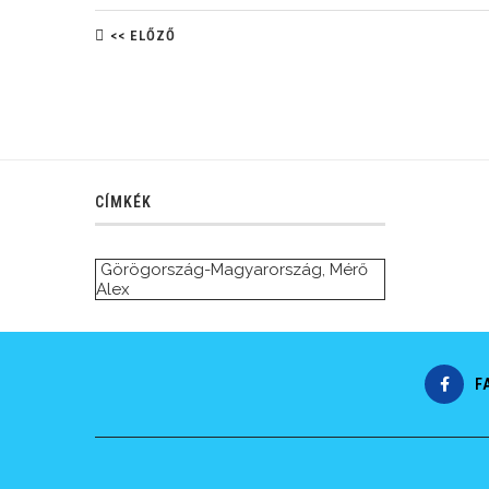
<< ELŐZŐ
CÍMKÉK
Görögország-Magyarország
,
Mérő
Alex
F