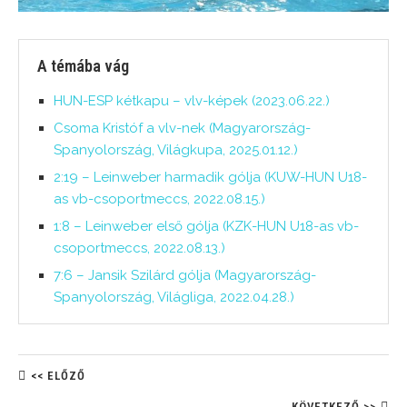
A témába vág
HUN-ESP kétkapu – vlv-képek (2023.06.22.)
Csoma Kristóf a vlv-nek (Magyarország-
Spanyolország, Világkupa, 2025.01.12.)
2:19 – Leinweber harmadik gólja (KUW-HUN U18-
as vb-csoportmeccs, 2022.08.15.)
1:8 – Leinweber első gólja (KZK-HUN U18-as vb-
csoportmeccs, 2022.08.13.)
7:6 – Jansik Szilárd gólja (Magyarország-
Spanyolország, Világliga, 2022.04.28.)
<< ELŐZŐ
KÖVETKEZŐ >>