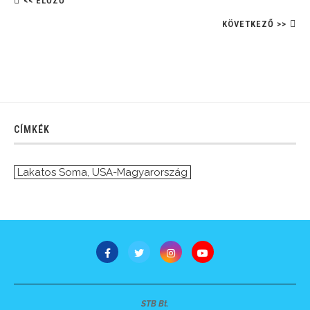
<< ELŐZŐ
KÖVETKEZŐ >>
CÍMKÉK
Lakatos Soma
,
USA-Magyarország
STB Bt.