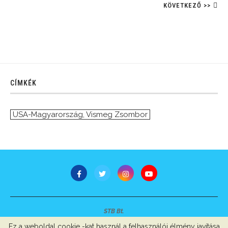
KÖVETKEZŐ >>
CÍMKÉK
USA-Magyarország
,
Vismeg Zsombor
STB Bt.
Minden jog fenntartva © 2007-2022
Ez a weboldal cookie -kat használ a felhasználói élmény javítása