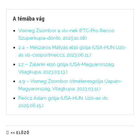
A témába vág
Vismeg Zsombor a vlv-nek (FTC-Pro Recco
Szuperkupa-döntő, 2025.10.08)
2:4 – Mészáros Mátyás első gólja (USA-HUN U20-
as vb-csoportmeccs, 2023.06.11.)
1:2 – Zalánki első gólja (USA-Magyarország,
Világkupa, 2023.03.13.)
4:9 – Vismeg Zsombor ötméteresgólja (Japán-
Magyarország, Világkupa, 2023.03.11.)
Peőcz Ádám gólja (USA-HUN, U20-as vb,
2025.06.15.)
<< ELŐZŐ