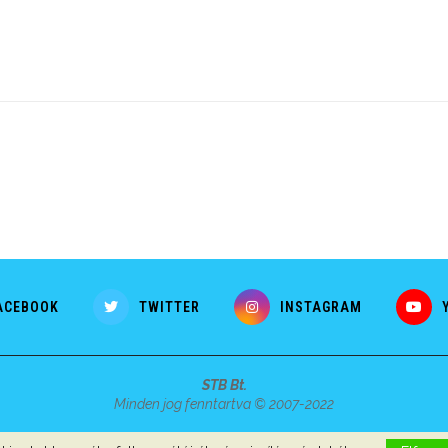
ACEBOOK
TWITTER
INSTAGRAM
STB Bt.
Minden jog fenntartva © 2007-2022
Szerzői jogok, adatvédelem
-
Impresszum