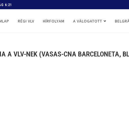
G 6:21
 PROGRAM
MLAP
RÉGI VLV
HÍRFOLYAM
A VÁLOGATOTT
BELGRÁ
 A VLV-NEK (VASAS-CNA BARCELONETA, BL,