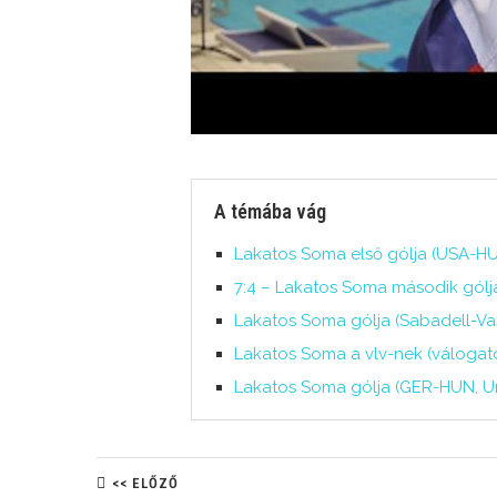
A témába vág
Lakatos Soma első gólja (USA-HU
7:4 – Lakatos Soma második gólja
Lakatos Soma gólja (Sabadell-Vasa
Lakatos Soma a vlv-nek (válogatot
Lakatos Soma gólja (GER-HUN, Un
<< ELŐZŐ