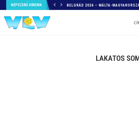
NÉPSZERŰ HÍREINK
BELGRÁD 2026 – MÁLTA-MAGYARORSZÁ
HELYZETKÉP AZ EB-RŐL – A TOVÁBBI
CÍ
LAKATOS SOMA