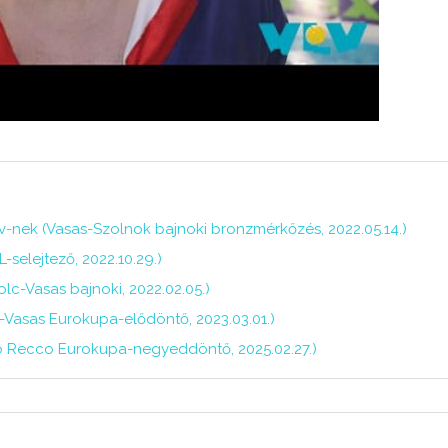
v-nek (Vasas-Szolnok bajnoki bronzmérkőzés, 2022.05.14.)
-selejtező, 2022.10.29.)
olc-Vasas bajnoki, 2022.02.05.)
sz-Vasas Eurokupa-elődöntő, 2023.03.01.)
ro Recco Eurokupa-negyeddöntő, 2025.02.27.)