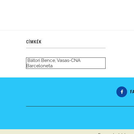
CÍMKÉK
Bátori Bence
,
Vasas-CNA
Barceloneta
F