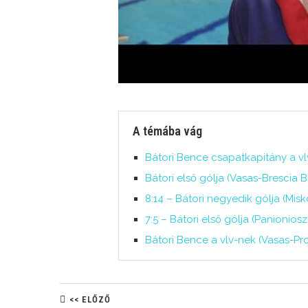
A témába vág
Bátori Bence csapatkapitány a vl
Bátori első gólja (Vasas-Brescia BL
8:14 – Bátori negyedik gólja (Misk
7:5 – Bátori első gólja (Panionio
Bátori Bence a vlv-nek (Vasas-P
<< ELŐZŐ