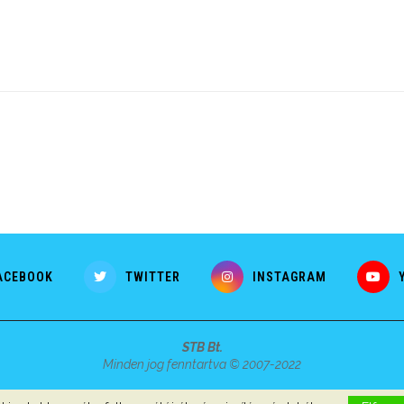
ACEBOOK
TWITTER
INSTAGRAM
STB Bt.
Minden jog fenntartva © 2007-2022
Szerzői jogok, adatvédelem
-
Impresszum