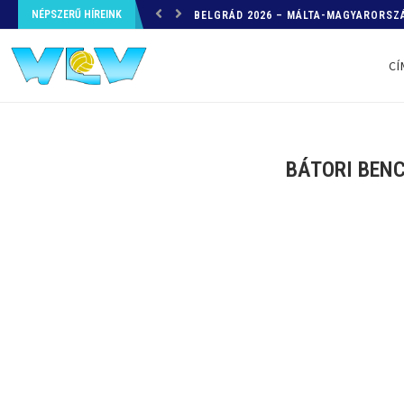
NÉPSZERŰ HÍREINK
HELYZETKÉP AZ EB-RŐL – A TOVÁBBI
CÍ
BÁTORI BENC