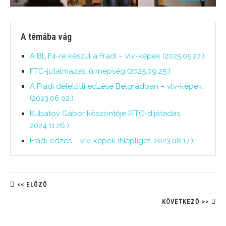
A témába vág
A BL F4-re készül a Fradi – vlv-képek (2025.05.27.)
FTC-jutalmazási ünnepség (2025.09.25.)
A Fradi délelőtti edzése Belgrádban – vlv-képek
(2023.06.02.)
Kubatov Gábor köszöntője (FTC-díjátadás,
2024.11.26.)
Fradi-edzés – vlv-képek (Népliget, 2023.08.17.)
<< ELŐZŐ
KÖVETKEZŐ >>