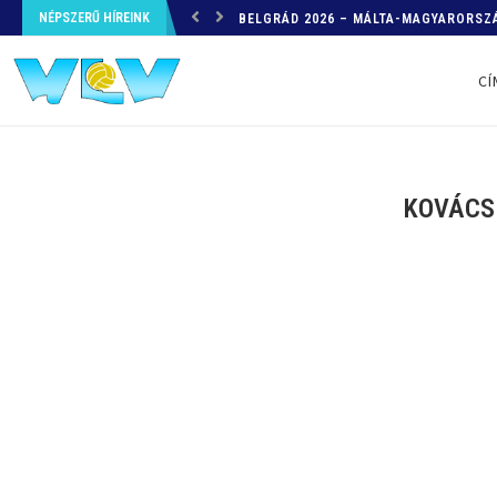
NÉPSZERŰ HÍREINK
HELYZETKÉP AZ EB-RŐL – A TOVÁBBI
CÍ
KOVÁCS 