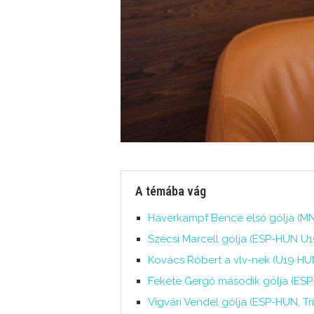
A témába vág
Haverkampf Bence első gólja (MN
Szécsi Marcell gólja (ESP-HUN U1
Kovács Róbert a vlv-nek (U19 HUN
Fekete Gergő második gólja (ESP-
Vigvári Vendel gólja (ESP-HUN, Tri