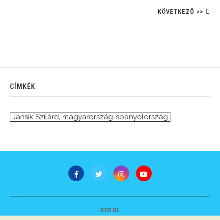
KÖVETKEZŐ >>
CÍMKÉK
Jansik Szilárd
,
magyarország-spanyolország
STB Bt.
Minden jog fenntartva © 2007-2022