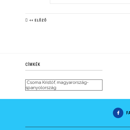
<< ELŐZŐ
CÍMKÉK
Csoma Kristóf
,
magyarország-
spanyolország
F