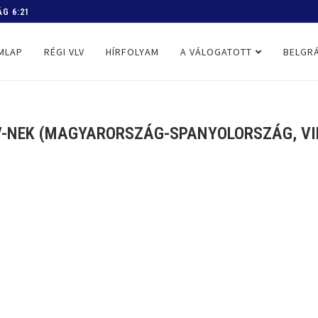
G 6:21
 PROGRAM
MLAP
RÉGI VLV
HÍRFOLYAM
A VÁLOGATOTT
BELGRÁ
-NEK (MAGYARORSZÁG-SPANYOLORSZÁG, VIL