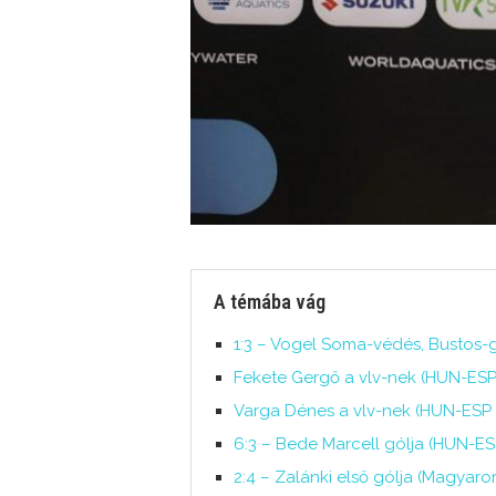
A témába vág
1:3 – Vogel Soma-védés, Bustos-g
Fekete Gergő a vlv-nek (HUN-ESP,
Varga Dénes a vlv-nek (HUN-ESP k
6:3 – Bede Marcell gólja (HUN-ES
2:4 – Zalánki első gólja (Magyaro