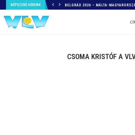
BELGRÁD 2026 – MÁLTA-MAGYARORSZÁ
NÉPSZERŰ HÍREINK
HELYZETKÉP AZ EB-RŐL – A TOVÁBBI
CÍ
CSOMA KRISTÓF A VLV