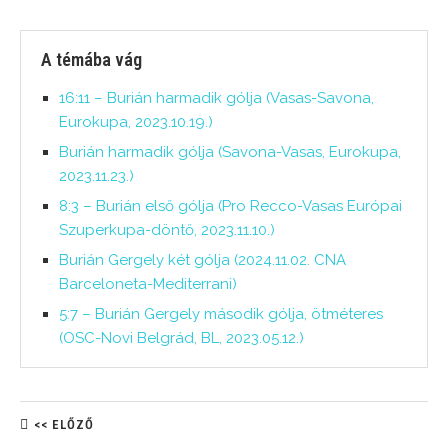
A témába vág
16:11 – Burián harmadik gólja (Vasas-Savona,
Eurokupa, 2023.10.19.)
Burián harmadik gólja (Savona-Vasas, Eurokupa,
2023.11.23.)
8:3 – Burián első gólja (Pro Recco-Vasas Európai
Szuperkupa-döntő, 2023.11.10.)
Burián Gergely két gólja (2024.11.02. CNA
Barceloneta-Mediterrani)
5:7 – Burián Gergely második gólja, ötméteres
(OSC-Novi Belgrád, BL, 2023.05.12.)
<< ELŐZŐ