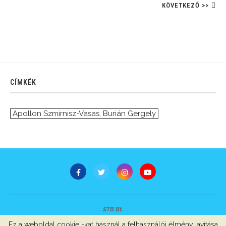
KÖVETKEZŐ >>
CÍMKÉK
Apollon Szmirnisz-Vasas
,
Burián Gergely
STB Bt.
Minden jog fenntartva © 2007-2022
Ez a weboldal cookie -kat használ a felhasználói élmény javítása