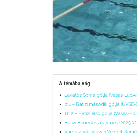
A témába vág
Lakatos Soma gólja (Vasas-Ludwi
0:4 – Batizi második gólja (UVSE-
11:12 – Batizi első gólja (Vasas-Ho
Batizi Benedek a vlv-nek (2025.02.
Varga Zsolt, Vigvári Vendel, Kemé