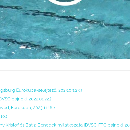
gsburg Eurokupa-selejtező, 2023.09.23.)
BVSC bajnoki, 2022.01.22.)
nvéd, Eurokupa, 2023.11.16.)
10.)
ny Kristóf és Batizi Benedek nyilatkozata (BVSC-FTC bajnoki, 20