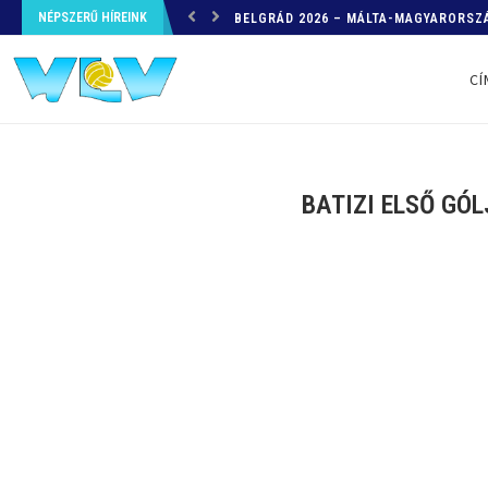
NÉPSZERŰ HÍREINK
HELYZETKÉP AZ EB-RŐL – A TOVÁBBI
CÍ
BATIZI ELSŐ GÓ