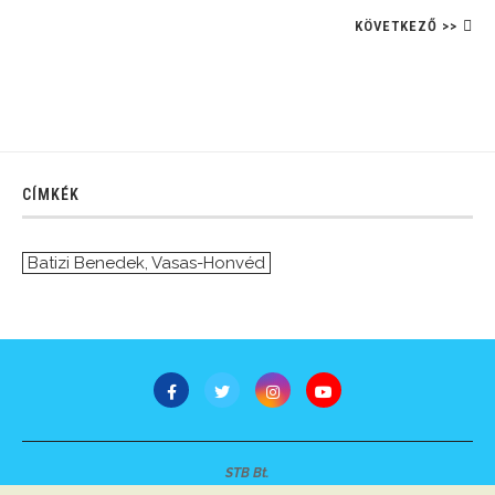
KÖVETKEZŐ >>
CÍMKÉK
Batizi Benedek
,
Vasas-Honvéd
STB Bt.
Minden jog fenntartva © 2007-2022