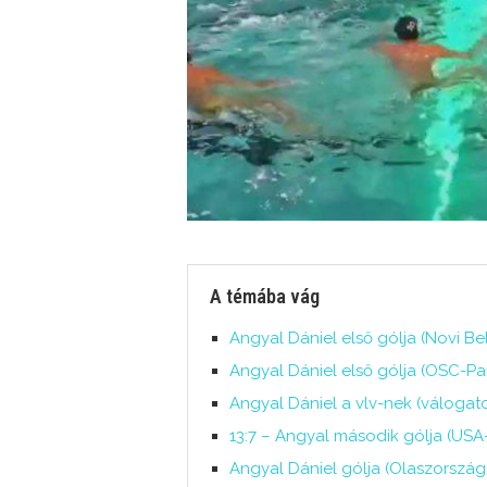
A témába vág
Angyal Dániel első gólja (Novi Be
Angyal Dániel első gólja (OSC-Pan
Angyal Dániel a vlv-nek (válogat
13:7 – Angyal második gólja (USA
Angyal Dániel gólja (Olaszország