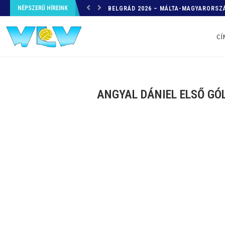
NÉPSZERŰ HÍREINK
HELYZETKÉP AZ EB-RŐL – A TOVÁBBI
CÍ
ANGYAL DÁNIEL ELSŐ GÓL