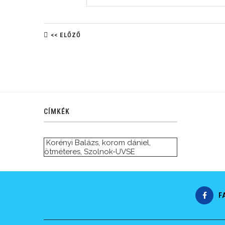
<< ELŐZŐ
CÍMKÉK
Korényi Balázs
,
korom dániel
,
ötméteres
,
Szolnok-UVSE
F