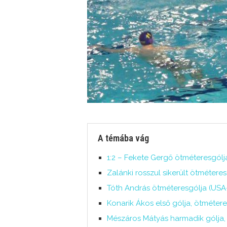
A témába vág
1:2 – Fekete Gergő ötméteresgólj
Zalánki rosszul sikerült ötmétere
Tóth András ötméteresgólja (USA-
Konarik Ákos első gólja, ötmétere
Mészáros Mátyás harmadik gólja, 