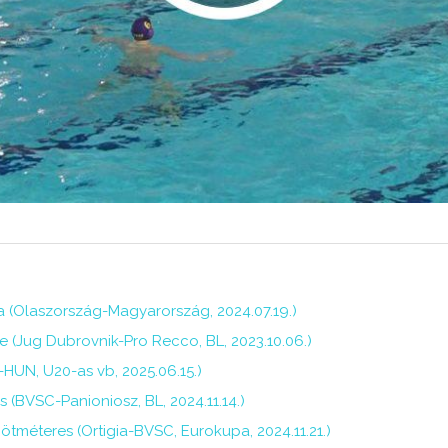
a (Olaszország-Magyarország, 2024.07.19.)
se (Jug Dubrovnik-Pro Recco, BL, 2023.10.06.)
HUN, U20-as vb, 2025.06.15.)
s (BVSC-Panioniosz, BL, 2024.11.14.)
ötméteres (Ortigia-BVSC, Eurokupa, 2024.11.21.)