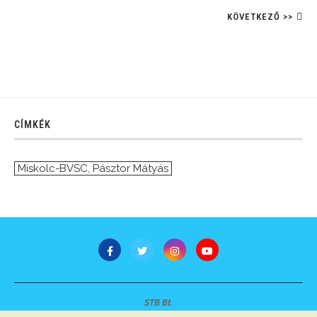
KÖVETKEZŐ >>
CÍMKÉK
Miskolc-BVSC
,
Pásztor Mátyás
STB Bt.
Minden jog fenntartva © 2007-2022