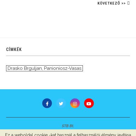
KÖVETKEZŐ >>
CÍMKÉK
Drasko Brguljan
,
Panioniosz-Vasas
STB Bt.
Minden jog fenntartva © 2007-2022
Ez a weboldal cookie -kat használ a felhasználói élmény javítása