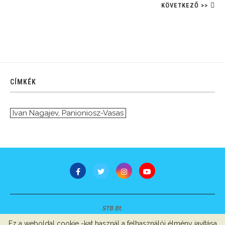
KÖVETKEZŐ >>
CÍMKÉK
Ivan Nagajev
,
Panioniosz-Vasas
STB Bt.
Minden jog fenntartva © 2007-2022
Ez a weboldal cookie -kat használ a felhasználói élmény javítása