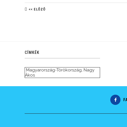
<< ELŐZŐ
CÍMKÉK
Magyarország-Törökország
,
Nagy
Ákos
F