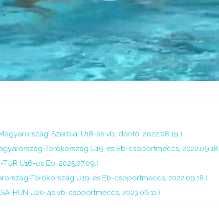
Magyarország-Szerbia, U18-as vb, döntő, 2022.08.19.)
(Magyarország-Törökország U19-es Eb-csoportmeccs, 2022.09.18.
-TUR U16-os Eb, 2025.07.09.)
agyarország-Törökország U19-es Eb-csoportmeccs, 2022.09.18.)
USA-HUN U20-as vb-csoportmeccs, 2023.06.11.)