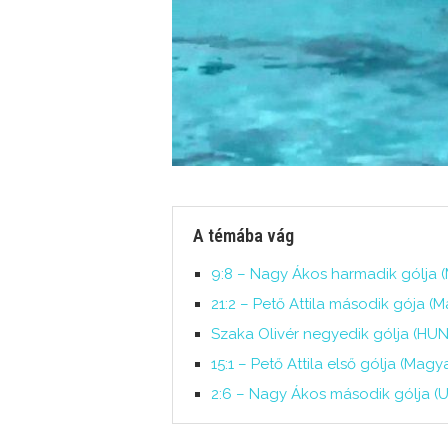
A témába vág
9:8 – Nagy Ákos harmadik gólja (
21:2 – Pető Attila második gója 
Szaka Olivér negyedik gólja (HUN
15:1 – Pető Attila első gólja (M
2:6 – Nagy Ákos második gólja (