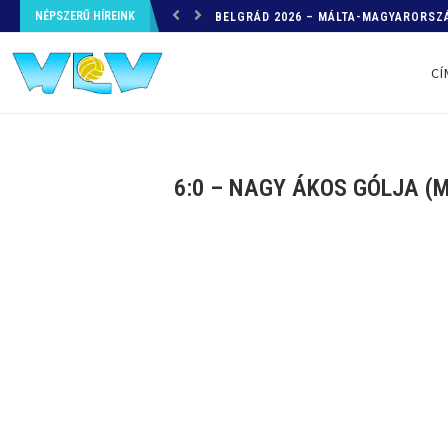
NÉPSZERŰ HÍREINK
HELYZETKÉP AZ EB-RŐL – A TOVÁBBI
CÍ
6:0 – NAGY ÁKOS GÓLJA (