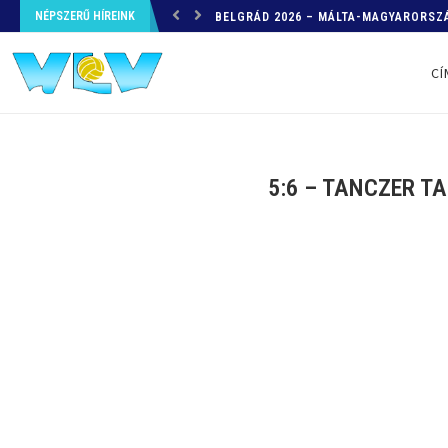
NÉPSZERŰ HÍREINK
HELYZETKÉP AZ EB-RŐL – A TOVÁBBI
CÍ
5:6 – TANCZER T