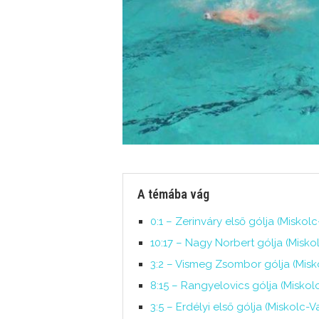
A témába vág
0:1 – Zerinváry első gólja (Miskolc
10:17 – Nagy Norbert gólja (Miskol
3:2 – Vismeg Zsombor gólja (Misko
8:15 – Rangyelovics gólja (Miskolc
3:5 – Erdélyi első gólja (Miskolc-V