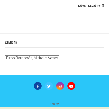
KÖVETKEZŐ >>
CÍMKÉK
Biros Barnabás
,
Miskolc-Vasas
STB Bt.
Minden jog fenntartva © 2007-2022