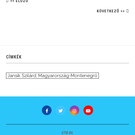
<< ELŐZŐ
KÖVETKEZŐ >>
CÍMKÉK
Jansik Szilárd
,
Magyarország-Montenegró
STB Bt.