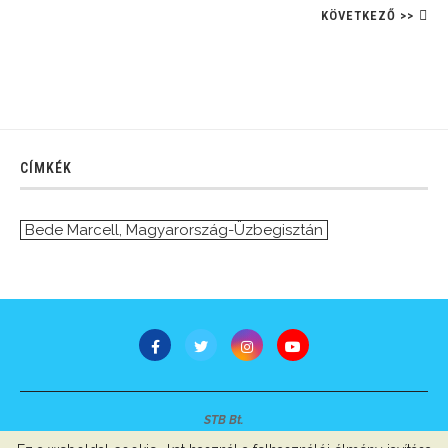
KÖVETKEZŐ >>
CÍMKÉK
Bede Marcell
,
Magyarország-Üzbegisztán
STB Bt.
Minden jog fenntartva © 2007-2022