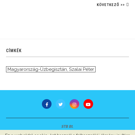
KÖVETKEZŐ >>
CÍMKÉK
Magyarország-Üzbegisztán
,
Szalai Péter
STB Bt.
Minden jog fenntartva © 2007-2022