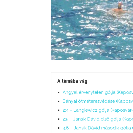
A témába vág
Angyal érvénytelen gólja (Kaposvá
Bányai ötméteresvédése (Kaposvár
2:4 – Langiewicz gólja (Kaposvár-
2:5 – Jansik Dávid első gólja (Kap
3:6 – Jansik Dávid második gólja 