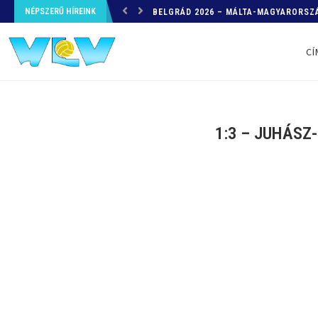
NÉPSZERŰ HÍREINK
HELYZETKÉP AZ EB-RŐL – A TOVÁBBI
CÍ
1:3 – JUHÁSZ