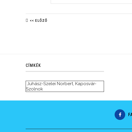
<< ELŐZŐ
CÍMKÉK
Juhász-Szelei Norbert
,
Kaposvár-
Szolnok
F