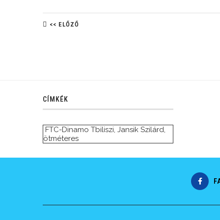
<< ELŐZŐ
CÍMKÉK
FTC-Dinamo Tbiliszi
,
Jansik Szilárd
,
ötméteres
F