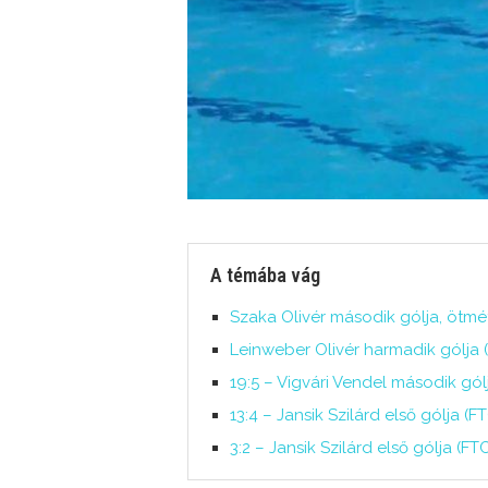
A témába vág
Szaka Olivér második gólja, ötmé
Leinweber Olivér harmadik gólja 
19:5 – Vigvári Vendel második gólj
13:4 – Jansik Szilárd első gólja (
3:2 – Jansik Szilárd első gólja (FT