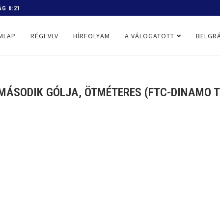
G 6:21
MLAP
RÉGI VLV
HÍRFOLYAM
A VÁLOGATOTT
BELGRÁ
MÁSODIK GÓLJA, ÖTMÉTERES (FTC-DINAMO TBI