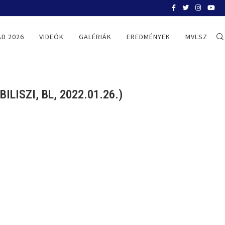
HELYZETKÉP AZ EB-RŐL – A TOVÁBBI
D 2026
VIDEÓK
GALÉRIÁK
EREDMÉNYEK
MVLSZ
LISZI, BL, 2022.01.26.)