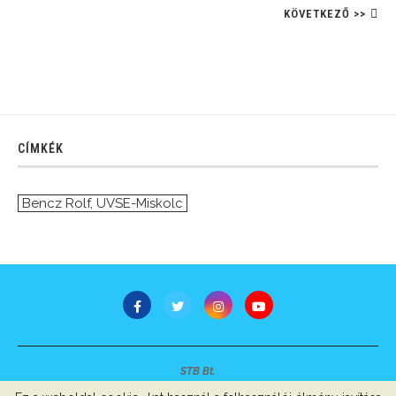
KÖVETKEZŐ >>
CÍMKÉK
Bencz Rolf
,
UVSE-Miskolc
STB Bt.
Minden jog fenntartva © 2007-2022