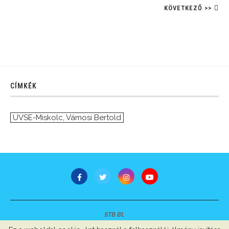
KÖVETKEZŐ >>
CÍMKÉK
UVSE-Miskolc
,
Vámosi Bertold
STB Bt.
Minden jog fenntartva © 2007-2022