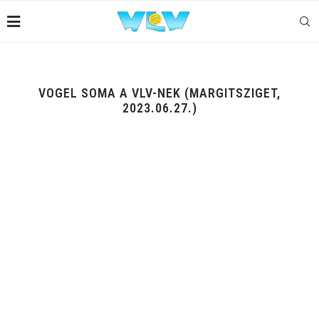
VOGEL SOMA A VLV-NEK (MARGITSZIGET,
2023.06.27.)