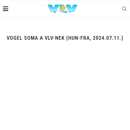
VOGEL SOMA A VLV-NEK (HUN-FRA, 2024.07.11.)