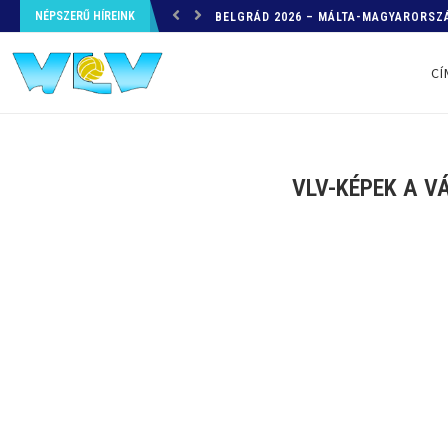
NÉPSZERŰ HÍREINK
HELYZETKÉP AZ EB-RŐL – A TOVÁBBI
CÍ
VLV-KÉPEK A V