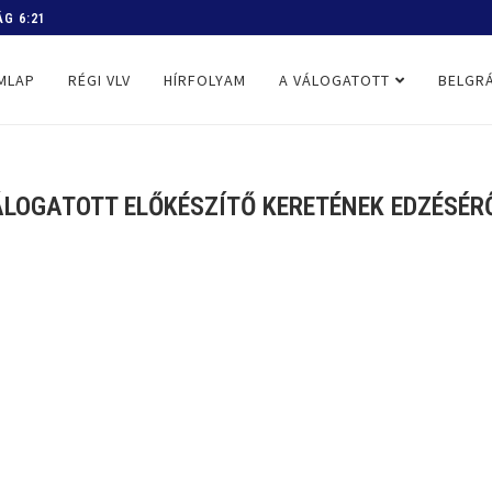
 PROGRAM
MLAP
RÉGI VLV
HÍRFOLYAM
A VÁLOGATOTT
BELGRÁ
ÁLOGATOTT ELŐKÉSZÍTŐ KERETÉNEK EDZÉSÉRŐL