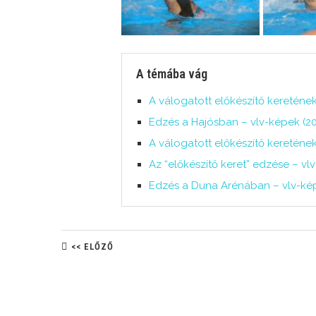
A témába vág
A válogatott előkészítő keretének
Edzés a Hajósban – vlv-képek (20
A válogatott előkészítő keretének
Az “előkészítő keret” edzése – vlv
Edzés a Duna Arénában – vlv-képe
<< ELŐZŐ