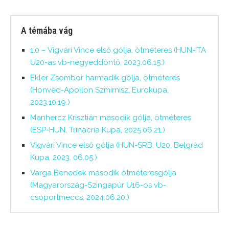
A témába vág
1:0 – Vigvári Vince első gólja, ötméteres (HUN-ITA
U20-as vb-negyeddöntő, 2023.06.15.)
Ekler Zsombor harmadik gólja, ötméteres
(Honvéd-Apollon Szmirnisz, Eurokupa,
2023.10.19.)
Manhercz Krisztián második gólja, ötméteres
(ESP-HUN, Trinacria Kupa, 2025.06.21.)
Vigvári Vince első gólja (HUN-SRB, U20, Belgrád
Kupa, 2023. 06.05.)
Varga Benedek második ötméteresgólja
(Magyarország-Szingapúr U16-os vb-
csoportmeccs, 2024.06.20.)