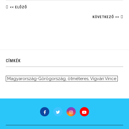
<< ELŐZŐ
KÖVETKEZŐ >>
CÍMKÉK
Magyarország-Görögország
,
ötméteres
,
Vigvári Vince