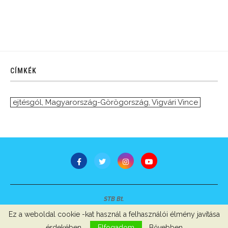
CÍMKÉK
ejtésgól
,
Magyarország-Görögország
,
Vigvári Vince
STB Bt.
Minden jog fenntartva © 2007-2022
Ez a weboldal cookie -kat használ a felhasználói élmény javítása
Szerzői jogok, adatvédelem
-
Impresszum
érdekében.
Elfogadom
Bővebben