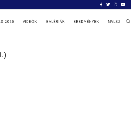
BELGRÁD 2026
D 2026
VIDEÓK
GALÉRIÁK
EREDMÉNYEK
MVLSZ
.)