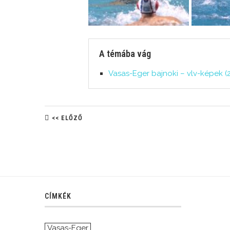
A témába vág
Vasas-Eger bajnoki – vlv-képek (2
<< ELŐZŐ
CÍMKÉK
Vasas-Eger