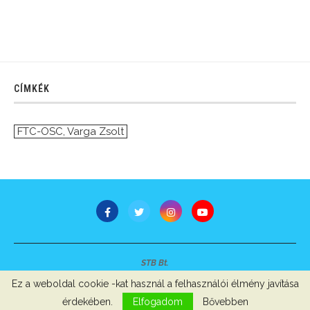
CÍMKÉK
FTC-OSC
,
Varga Zsolt
STB Bt.
Minden jog fenntartva © 2007-2022
Ez a weboldal cookie -kat használ a felhasználói élmény javítása
Szerzői jogok, adatvédelem
-
Impresszum
érdekében.
Elfogadom
Bővebben